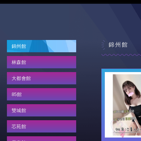
錦州館
錦州館
林森館
大都會館
85館
雙城館
芯苑館