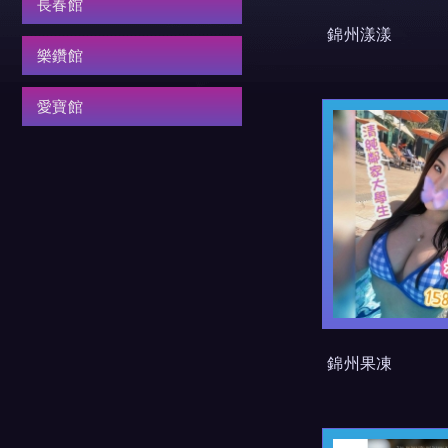
長春館
錦州漾漾
樂鑽館
愛寶館
錦州果凍