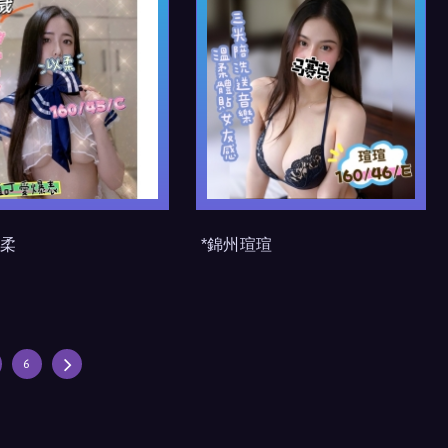
以柔
*錦州瑄瑄
6