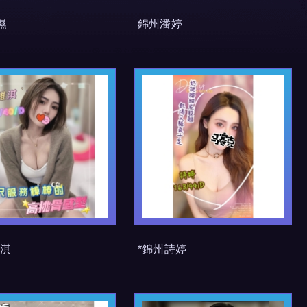
濕
錦州潘婷
維淇
*錦州詩婷